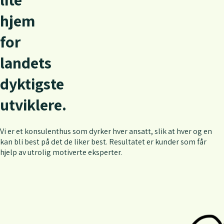
h
j
e
m
f
o
r
l
a
n
d
e
t
s
d
y
k
t
i
g
s
t
e
u
t
v
i
k
l
e
r
e
.
Vi er et konsulenthus som dyrker hver ansatt, slik at hver og en
kan bli best på det de liker best. Resultatet er kunder som får
hjelp av utrolig motiverte eksperter.