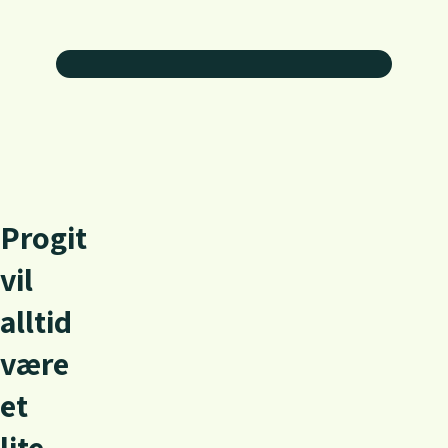
P
r
o
g
i
t
v
i
l
a
l
l
t
i
d
v
æ
r
e
e
t
l
i
t
e