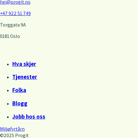
hei@progit.no
+47 922 51 749
Torggata 9A
0181 Oslo
Hva skjer
Tjenester
Folka
Blogg
Jobb hos oss
Miljøfyrtårn
©
2025 Progit