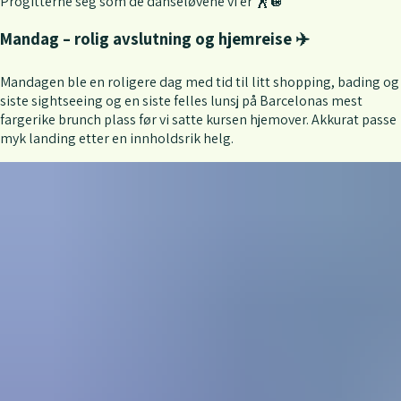
Progitterne seg som de danseløvene vi er 🕺🪩
Mandag – rolig avslutning og hjemreise ✈️
Mandagen ble en roligere dag med tid til litt shopping, bading og
siste sightseeing og en siste felles lunsj på Barcelonas mest
fargerike brunch plass før vi satte kursen hjemover. Akkurat passe
myk landing etter en innholdsrik helg.