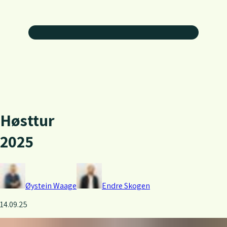
H
ø
s
t
t
u
r
2
0
2
5
Øystein
Waage
Endre
Skogen
14.09.25