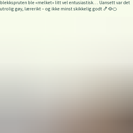
blekkspruten ble «melket» litt vel entusiastisk… Uansett var det
utrolig gøy, lærerikt – og ikke minst skikkelig godt 🍤🥘🍊