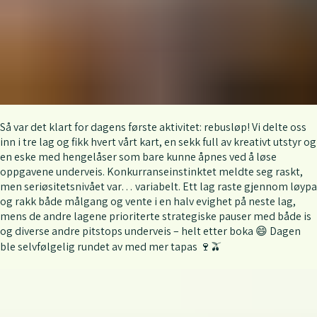
Så var det klart for dagens første aktivitet: rebusløp! Vi delte oss
inn i tre lag og fikk hvert vårt kart, en sekk full av kreativt utstyr og
en eske med hengelåser som bare kunne åpnes ved å løse
oppgavene underveis. Konkurranseinstinktet meldte seg raskt,
men seriøsitetsnivået var… variabelt. Ett lag raste gjennom løypa
og rakk både målgang og vente i en halv evighet på neste lag,
mens de andre lagene prioriterte strategiske pauser med både is
og diverse andre pitstops underveis – helt etter boka 😄 Dagen
ble selvfølgelig rundet av med mer tapas 🍷🫒