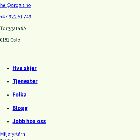
hei@progit.no
+47 922 51 749
Torggata 9A
0181 Oslo
Hva skjer
Tjenester
Folka
Blogg
Jobb hos oss
Miljøfyrtårn