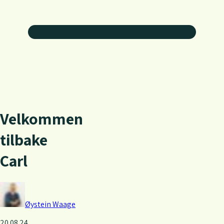
V
e
l
k
o
m
m
e
n
t
i
l
b
a
k
e
C
a
r
l
Øystein
Waage
20.08.24