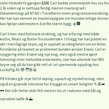
siste tilskudd til gjengen 🙌🏼 Carl hadde sommerjobb hos oss for
2 år siden og er nettopp ferdig med en mastergrad i
Datateknologi på NTNU i Trondheim innen programvareutvikling.
Her har han skrevet en masteroppgave om hvordan billige droner
kan hjelpe vaktmestere å drifte større bygg. 🛸🏢
Carl trives med fullstack utvikling, og har erfaring med både
kotlin, React og flutter fra studietiden. I tillegg har han jobbet en
del i tverrfaglige team, og er opptatt av viktigheten om en felles
forståelse på teamet av problemet kunden ønsker å løse. Carl er
nysgjerrig etter å lære seg nye ting, men også mestre kjent
teknologi eller metodikk enda bedre, noe han allerede har fått
bryne seg på da han gikk rett ut i et spennende oppdrag hos
LuckyPig AS 🤓 🧑🏼‍💻
På fritiden går mye tid til løping, squash og styrketrening, men
også en gryende interesse for å bygge en smart leilighet 🏃🏼‍➡️
🕶 Det slår heller aldri feil med en tur ut i naturen med bål og
nytraktet kaffe ☕⛰️